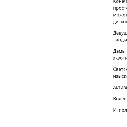
Конеч
прост
может
диско
Девуш
ланды
Дамы 
экзот
Светс
изыск
Актив
Волев
И, по