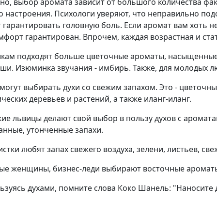
но, выбор аромата зависит от большого количества фак
о настроения. Психологи уверяют, что неправильно подо
 гарантировать головную боль. Если аромат вам хоть н
мфорт гарантирован. Впрочем, каждая возрастная и стат
кам подходят больше цветочные ароматы, насыщенные 
ши. Изюминка звучания - имбирь. Также, для молодых лю
могут выбирать духи со свежим запахом. Это - цветочны
ических деревьев и растений, а также иланг-иланг.
кие львицы делают свой выбор в пользу духов с аромат
анные, утонченные запахи.
истки любят запах свежего воздуха, зелени, листьев, св
ые женщины, бизнес-леди выбирают восточные ароматы,
льзуясь духами, помните слова Коко Шанель: "Наносите д