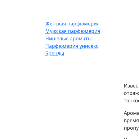
Женская парфюмерия
Мужская парфюмерия
Нишевые ароматы
Парфюмерия унисекс
Бренды
Извес
отраж
тонко
Арома
время
пропу